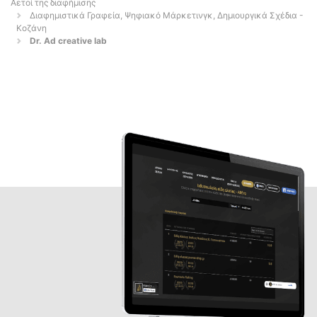
Αετοί της διαφήμισης
Διαφημιστικά Γραφεία, Ψηφιακό Μάρκετινγκ, Δημιουργικά Σχέδια -
Κοζάνη
Dr. Ad creative lab