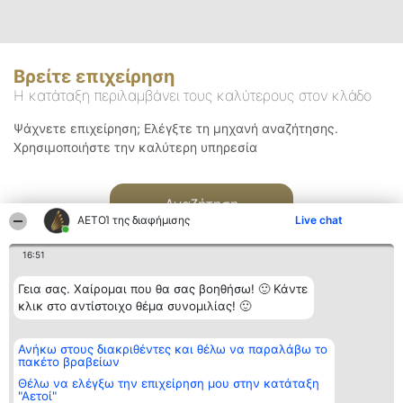
Βρείτε επιχείρηση
Η κατάταξη περιλαμβάνει τους καλύτερους στον κλάδο
Ψάχνετε επιχείρηση; Ελέγξτε τη μηχανή αναζήτησης.
Χρησιμοποιήστε την καλύτερη υπηρεσία
Αναζήτηση
ΑΕΤΟΊ της διαφήμισης
Live chat
16:51
Γεια σας. Χαίρομαι που θα σας βοηθήσω! 🙂 Κάντε
κλικ στο αντίστοιχο θέμα συνομιλίας! 🙂
Διοργανωτής της
Κατάταξη
Επικοινωνία
Ανήκω στους διακριθέντες και θέλω να παραλάβω το
κατάταξης
Διακριθέντες
Επικοινωνία
πακέτο βραβείων
BEAUTIFUL COMPANY
Λίστα όλων
Μονοπρόσωπη ΙΚΕ
των
Θέλω να ελέγξω την επιχείρηση μου στην κατάταξη
ΤΗΛ. ΕΠΙΚΟΙΝΩΝΙΑΣ:
διακριθέντων
"Αετοί"
2104128019