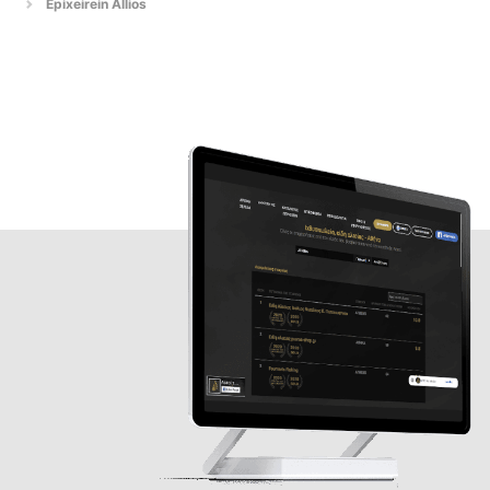
Epixeirein Allios