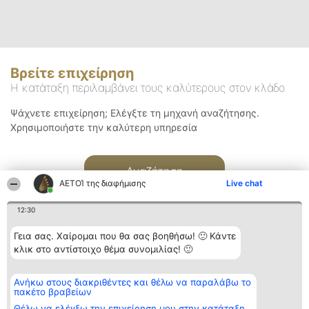
Βρείτε επιχείρηση
Η κατάταξη περιλαμβάνει τους καλύτερους στον κλάδο
Ψάχνετε επιχείρηση; Ελέγξτε τη μηχανή αναζήτησης.
Χρησιμοποιήστε την καλύτερη υπηρεσία
Αναζήτηση
ΑΕΤΟΊ της διαφήμισης
Live chat
12:30
Γεια σας. Χαίρομαι που θα σας βοηθήσω! 🙂 Κάντε
κλικ στο αντίστοιχο θέμα συνομιλίας! 🙂
Διοργανωτής της
Κατάταξη
Επικοινωνία
Ανήκω στους διακριθέντες και θέλω να παραλάβω το
κατάταξης
Διακριθέντες
Επικοινωνία
πακέτο βραβείων
BEAUTIFUL COMPANY
Λίστα όλων
Μονοπρόσωπη ΙΚΕ
των
Θέλω να ελέγξω την επιχείρηση μου στην κατάταξη