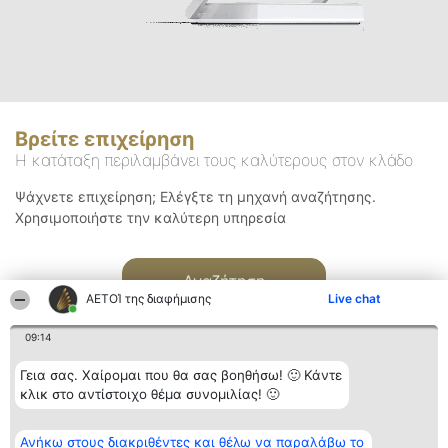
Βρείτε επιχείρηση
Η κατάταξη περιλαμβάνει τους καλύτερους στον κλάδο
Ψάχνετε επιχείρηση; Ελέγξτε τη μηχανή αναζήτησης.
Χρησιμοποιήστε την καλύτερη υπηρεσία
Αναζήτηση
ΑΕΤΟΊ της διαφήμισης
Live chat
09:14
Γεια σας. Χαίρομαι που θα σας βοηθήσω! 🙂 Κάντε
κλικ στο αντίστοιχο θέμα συνομιλίας! 🙂
Διοργανωτής της
Κατάταξη
Επικοινωνία
Ανήκω στους διακριθέντες και θέλω να παραλάβω το
κατάταξης
Διακριθέντες
Επικοινωνία