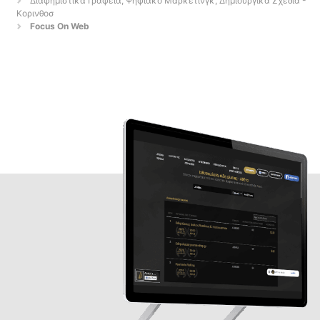
Διαφημιστικά Γραφεία, Ψηφιακό Μάρκετινγκ, Δημιουργικά Σχέδια -
Κορινθοσ
Focus On Web