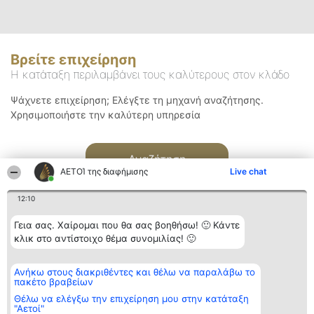
Βρείτε επιχείρηση
Η κατάταξη περιλαμβάνει τους καλύτερους στον κλάδο
Ψάχνετε επιχείρηση; Ελέγξτε τη μηχανή αναζήτησης.
Χρησιμοποιήστε την καλύτερη υπηρεσία
Αναζήτηση
ΑΕΤΟΊ της διαφήμισης
Live chat
12:10
Γεια σας. Χαίρομαι που θα σας βοηθήσω! 🙂 Κάντε
κλικ στο αντίστοιχο θέμα συνομιλίας! 🙂
Διοργανωτής της
Κατάταξη
Επικοινωνία
Ανήκω στους διακριθέντες και θέλω να παραλάβω το
κατάταξης
Διακριθέντες
Επικοινωνία
πακέτο βραβείων
BEAUTIFUL COMPANY
Λίστα όλων
Μονοπρόσωπη ΙΚΕ
των
Θέλω να ελέγξω την επιχείρηση μου στην κατάταξη
ΤΗΛ. ΕΠΙΚΟΙΝΩΝΙΑΣ:
διακριθέντων
"Αετοί"
2104128019