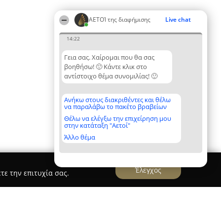
ΑΕΤΟΊ της διαφήμισης
Live chat
14:22
Γεια σας. Χαίρομαι που θα σας
βοηθήσω! 🙂 Κάντε κλικ στο
αντίστοιχο θέμα συνομιλίας! 🙂
Ανήκω στους διακριθέντες και θέλω
να παραλάβω το πακέτο βραβείων
Θέλω να ελέγξω την επιχείρηση μου
στην κατάταξη "Αετοί"
Άλλο θέμα
Έλεγχος
τε την επιτυχία σας.
 & Interactive Specialists