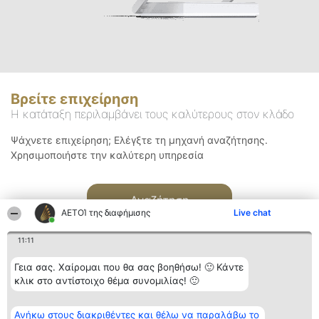
Βρείτε επιχείρηση
Η κατάταξη περιλαμβάνει τους καλύτερους στον κλάδο
Ψάχνετε επιχείρηση; Ελέγξτε τη μηχανή αναζήτησης.
Χρησιμοποιήστε την καλύτερη υπηρεσία
Αναζήτηση
ΑΕΤΟΊ της διαφήμισης
Live chat
11:11
Γεια σας. Χαίρομαι που θα σας βοηθήσω! 🙂 Κάντε
κλικ στο αντίστοιχο θέμα συνομιλίας! 🙂
Διοργανωτής της
Κατάταξη
Επικοινωνία
Ανήκω στους διακριθέντες και θέλω να παραλάβω το
κατάταξης
Διακριθέντες
Επικοινωνία