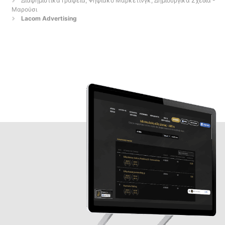
Διαφημιστικά Γραφεία, Ψηφιακό Μάρκετινγκ, Δημιουργικά Σχέδια -
Μαρούσι
Lacom Advertising