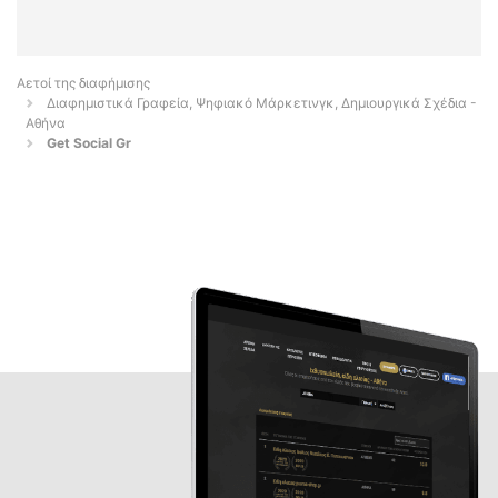
Αετοί της διαφήμισης
Διαφημιστικά Γραφεία, Ψηφιακό Μάρκετινγκ, Δημιουργικά Σχέδια -
Αθήνα
Get Social Gr