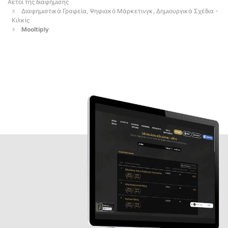
Αετοί της διαφήμισης
Διαφημιστικά Γραφεία, Ψηφιακό Μάρκετινγκ, Δημιουργικά Σχέδια -
Κιλκίς
Mooltiply