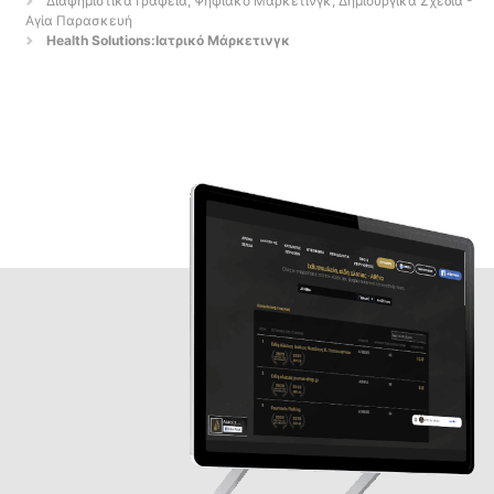
Διαφημιστικά Γραφεία, Ψηφιακό Μάρκετινγκ, Δημιουργικά Σχέδια -
Αγία Παρασκευή
Health Solutions:Ιατρικό Μάρκετινγκ