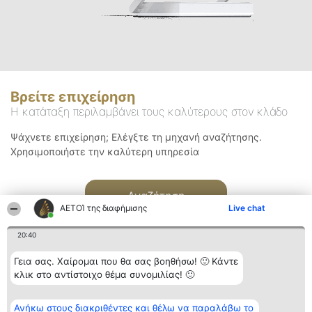
Βρείτε επιχείρηση
Η κατάταξη περιλαμβάνει τους καλύτερους στον κλάδο
Ψάχνετε επιχείρηση; Ελέγξτε τη μηχανή αναζήτησης.
Χρησιμοποιήστε την καλύτερη υπηρεσία
Αναζήτηση
ΑΕΤΟΊ της διαφήμισης
Live chat
20:40
Γεια σας. Χαίρομαι που θα σας βοηθήσω! 🙂 Κάντε
κλικ στο αντίστοιχο θέμα συνομιλίας! 🙂
Διοργανωτής της
Κατάταξη
Επικοινωνία
Ανήκω στους διακριθέντες και θέλω να παραλάβω το
κατάταξης
Διακριθέντες
Επικοινωνία