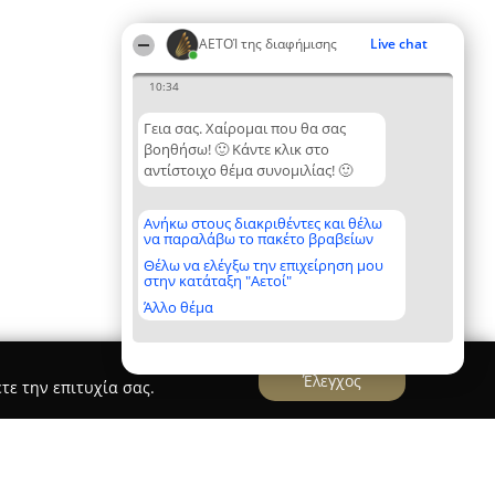
ΑΕΤΟΊ της διαφήμισης
Live chat
10:34
Γεια σας. Χαίρομαι που θα σας
βοηθήσω! 🙂 Κάντε κλικ στο
αντίστοιχο θέμα συνομιλίας! 🙂
Ανήκω στους διακριθέντες και θέλω
να παραλάβω το πακέτο βραβείων
Θέλω να ελέγξω την επιχείρηση μου
στην κατάταξη "Αετοί"
Άλλο θέμα
Έλεγχος
τε την επιτυχία σας.
 n' shoot factory