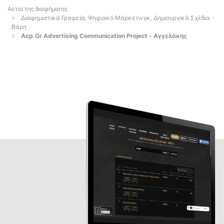
Αετοί της διαφήμισης
Διαφημιστικά Γραφεία, Ψηφιακό Μάρκετινγκ, Δημιουργικά Σχέδια -
Βάρη
Acp.Gr Advertising Communication Project - Αγγελάκης