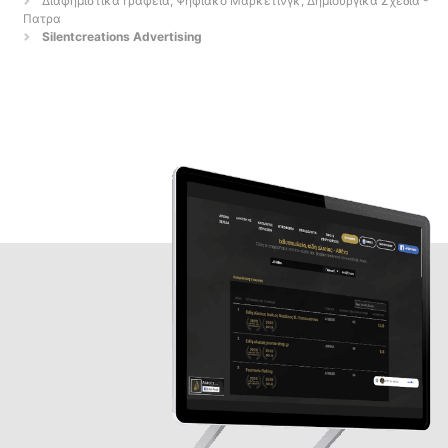
Διαφημιστικά Γραφεία, Ψηφιακό Μάρκετινγκ, Δημιουργικά Σχέδια -
Πατρα
Silentcreations Advertising