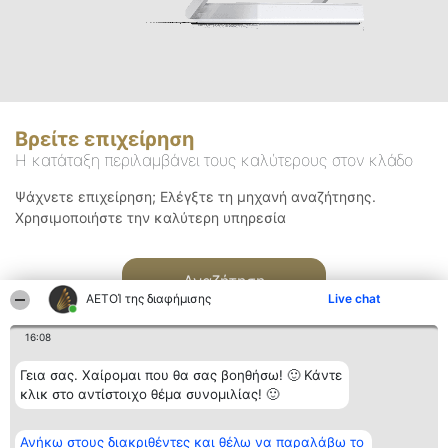
Βρείτε επιχείρηση
Η κατάταξη περιλαμβάνει τους καλύτερους στον κλάδο
Ψάχνετε επιχείρηση; Ελέγξτε τη μηχανή αναζήτησης.
Χρησιμοποιήστε την καλύτερη υπηρεσία
Αναζήτηση
ΑΕΤΟΊ της διαφήμισης
Live chat
16:08
Γεια σας. Χαίρομαι που θα σας βοηθήσω! 🙂 Κάντε
κλικ στο αντίστοιχο θέμα συνομιλίας! 🙂
Διοργανωτής της
Κατάταξη
Επικοινωνία
Ανήκω στους διακριθέντες και θέλω να παραλάβω το
κατάταξης
Διακριθέντες
Επικοινωνία