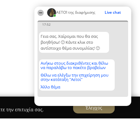
ΑΕΤΟΊ της διαφήμισης
Live chat
17:52
Γεια σας. Χαίρομαι που θα σας
βοηθήσω! 🙂 Κάντε κλικ στο
αντίστοιχο θέμα συνομιλίας! 🙂
Ανήκω στους διακριθέντες και θέλω
να παραλάβω το πακέτο βραβείων
Θέλω να ελέγξω την επιχείρηση μου
στην κατάταξη "Αετοί"
Άλλο θέμα
Έλεγχος
τε την επιτυχία σας.
αφημιστική