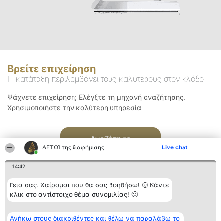
Βρείτε επιχείρηση
Η κατάταξη περιλαμβάνει τους καλύτερους στον κλάδο
Ψάχνετε επιχείρηση; Ελέγξτε τη μηχανή αναζήτησης.
Χρησιμοποιήστε την καλύτερη υπηρεσία
Αναζήτηση
ΑΕΤΟΊ της διαφήμισης
Live chat
14:42
Γεια σας. Χαίρομαι που θα σας βοηθήσω! 🙂 Κάντε
κλικ στο αντίστοιχο θέμα συνομιλίας! 🙂
Διοργανωτής της
Κατάταξη
Επικοινωνία
Ανήκω στους διακριθέντες και θέλω να παραλάβω το
κατάταξης
Διακριθέντες
Επικοινωνία