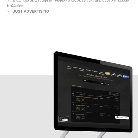
Διαφημιστικά Γραφεία, Ψηφιακό Μάρκετινγκ, Δημιουργικά Σχέδια -
Καλλιθέα
JUST ADVERTISING