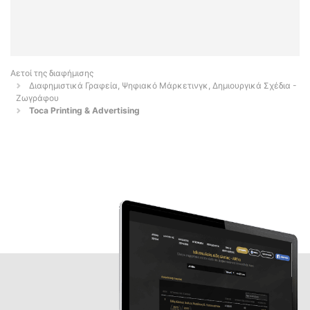
Αετοί της διαφήμισης
Διαφημιστικά Γραφεία, Ψηφιακό Μάρκετινγκ, Δημιουργικά Σχέδια -
Ζωγράφου
Toca Printing & Advertising