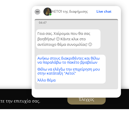
ΑΕΤΟΊ της διαφήμισης
Live chat
04:47
Γεια σας. Χαίρομαι που θα σας
βοηθήσω! 🙂 Κάντε κλικ στο
αντίστοιχο θέμα συνομιλίας! 🙂
Ανήκω στους διακριθέντες και θέλω
να παραλάβω το πακέτο βραβείων
Θέλω να ελέγξω την επιχείρηση μου
στην κατάταξη "Αετοί"
Άλλο θέμα
Έλεγχος
τε την επιτυχία σας.
 Digital Marketing Services