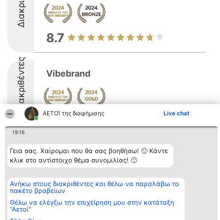
8.7
Διακριθέντες
Vibebrand
ΑΕΤΟΊ της διαφήμισης
Live chat
9.8
19:16
Γεια σας. Χαίρομαι που θα σας βοηθήσω! 🙂 Κάντε
Διοργανωτής της
Κατάταξη
Επικοινωνία
κλικ στο αντίστοιχο θέμα συνομιλίας! 🙂
κατάταξης
Διακριθέντες
Επικοινωνία
BEAUTIFUL COMPANY
Λίστα όλων
Μονοπρόσωπη ΙΚΕ
των
Ανήκω στους διακριθέντες και θέλω να παραλάβω το
ΤΗΛ. ΕΠΙΚΟΙΝΩΝΙΑΣ:
διακριθέντων
πακέτο βραβείων
2104128019
Μεθοδολογία
email:
Όροι &
Θέλω να ελέγξω την επιχείρηση μου στην κατάταξη
aetoi@beautifulcompany.co
προϋποθέσεις
"Αετοί"
ΠΟΛΙΤΙΚΗ