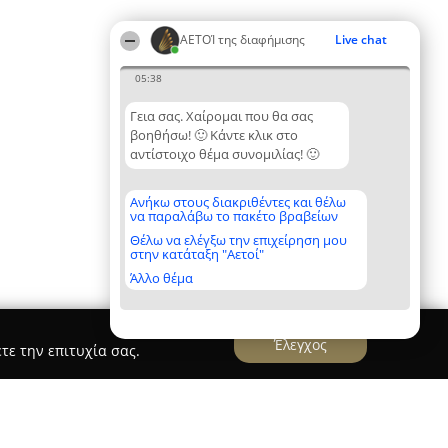
ΑΕΤΟΊ της διαφήμισης
Live chat
05:38
Γεια σας. Χαίρομαι που θα σας
βοηθήσω! 🙂 Κάντε κλικ στο
αντίστοιχο θέμα συνομιλίας! 🙂
Ανήκω στους διακριθέντες και θέλω
να παραλάβω το πακέτο βραβείων
Θέλω να ελέγξω την επιχείρηση μου
στην κατάταξη "Αετοί"
Άλλο θέμα
Έλεγχος
τε την επιτυχία σας.
ΜΑ