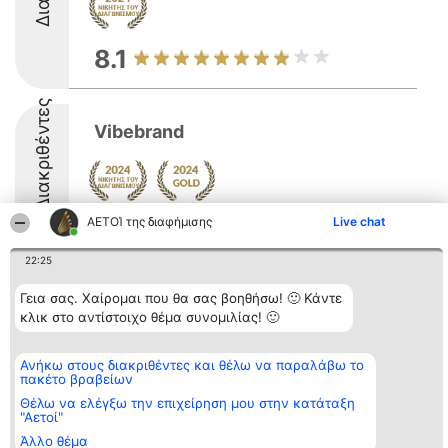
8.1
Διακριθέντες
Vibebrand
ΑΕΤΟΊ της διαφήμισης
Live chat
9.8
22:25
Γεια σας. Χαίρομαι που θα σας βοηθήσω! 🙂 Κάντε
Διοργανωτής της
Κατάταξη
Επικοινωνία
κατάταξης
κλικ στο αντίστοιχο θέμα συνομιλίας! 🙂
Διακριθέντες
Επικοινωνία
BEAUTIFUL COMPANY
Λίστα όλων
Μονοπρόσωπη ΙΚΕ
των
ΤΗΛ. ΕΠΙΚΟΙΝΩΝΙΑΣ:
διακριθέντων
Ανήκω στους διακριθέντες και θέλω να παραλάβω το
2104128019
Μεθοδολογία
πακέτο βραβείων
email:
Όροι &
Θέλω να ελέγξω την επιχείρηση μου στην κατάταξη
aetoi@beautifulcompany.co
προϋποθέσεις
"Αετοί"
ΠΟΛΙΤΙΚΗ
ΑΠΟΡΡΗΤΟΥ
Άλλο θέμα