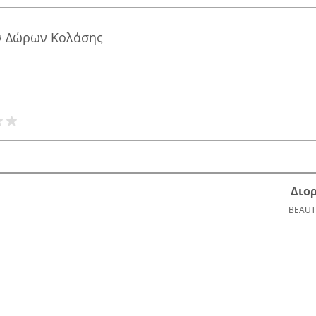
ν Δώρων Κολάσης
Διο
BEAUT