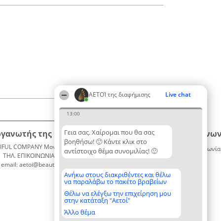
ΑΕΤΟΊ της διαφήμισης
Live chat
13:00
Γεια σας. Χαίρομαι που θα σας
ργανωτής της κατάταξης
Κατάταξη
Επικοινων
βοηθήσω! 🙂 Κάντε κλικ στο
IFUL COMPANY Μονοπρόσωπη ΙΚΕ
Διακριθέντες
Επικοινωνία
αντίστοιχο θέμα συνομιλίας! 🙂
ΤΗΛ. ΕΠΙΚΟΙΝΩΝΙΑΣ: 2104128019
Λίστα
email: aetoi@beautifulcompany.co
όλων των
διακριθέντων
Ανήκω στους διακριθέντες και θέλω
να παραλάβω το πακέτο βραβείων
Μεθοδολογία
Όροι &
Θέλω να ελέγξω την επιχείρηση μου
στην κατάταξη "Αετοί"
προϋποθέσεις
ΠΟΛΙΤΙΚΗ
Άλλο θέμα
ΑΠΟΡΡΗΤΟΥ