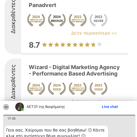
Διακριθέντες
Panadvert
Δείτε περισσότερα >>
8.7
Wizard - Digital Marketing Agency
Διακριθέντες
- Performance Based Advertising
Δείτε περισσότερα >>
ΑΕΤΟΊ της διαφήμισης
Live chat
9.3
17:45
Γεια σας. Χαίρομαι που θα σας βοηθήσω! 🙂 Κάντε
Διοργανωτής της
Κατάταξη
Επικοινωνία
κλικ στο αντίστοιχο θέμα συνομιλίας! 🙂