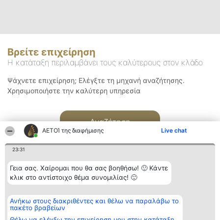
Βρείτε επιχείρηση
Η κατάταξη περιλαμβάνει τους καλύτερους στον κλάδο
Ψάχνετε επιχείρηση; Ελέγξτε τη μηχανή αναζήτησης.
Χρησιμοποιήστε την καλύτερη υπηρεσία
Αναζήτηση
ΑΕΤΟΊ της διαφήμισης
Live chat
23:31
Γεια σας. Χαίρομαι που θα σας βοηθήσω! 🙂 Κάντε
κλικ στο αντίστοιχο θέμα συνομιλίας! 🙂
Διοργανωτής της
Κατάταξη
Επικοινωνία
Ανήκω στους διακριθέντες και θέλω να παραλάβω το
κατάταξης
Διακριθέντες
Επικοινωνία
πακέτο βραβείων
BEAUTIFUL COMPANY
Λίστα όλων
Μονοπρόσωπη ΙΚΕ
των
Θέλω να ελέγξω την επιχείρηση μου στην κατάταξη