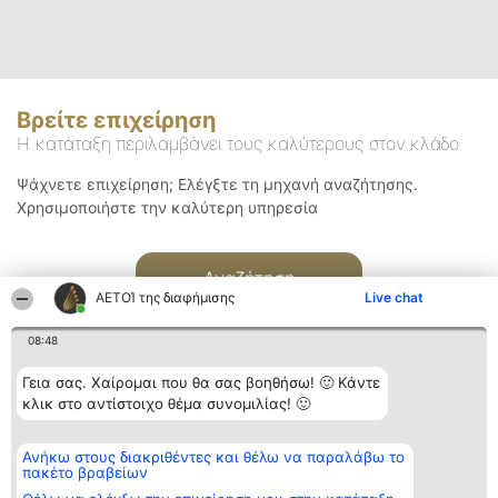
Βρείτε επιχείρηση
Η κατάταξη περιλαμβάνει τους καλύτερους στον κλάδο
Ψάχνετε επιχείρηση; Ελέγξτε τη μηχανή αναζήτησης.
Χρησιμοποιήστε την καλύτερη υπηρεσία
Αναζήτηση
ΑΕΤΟΊ της διαφήμισης
Live chat
08:48
Γεια σας. Χαίρομαι που θα σας βοηθήσω! 🙂 Κάντε
κλικ στο αντίστοιχο θέμα συνομιλίας! 🙂
Διοργανωτής της
Κατάταξη
Επικοινωνία
Ανήκω στους διακριθέντες και θέλω να παραλάβω το
κατάταξης
Διακριθέντες
Επικοινωνία
πακέτο βραβείων
BEAUTIFUL COMPANY
Λίστα όλων
Μονοπρόσωπη ΙΚΕ
των