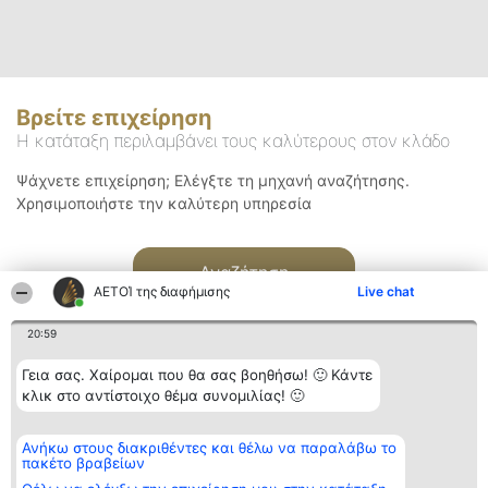
Βρείτε επιχείρηση
Η κατάταξη περιλαμβάνει τους καλύτερους στον κλάδο
Ψάχνετε επιχείρηση; Ελέγξτε τη μηχανή αναζήτησης.
Χρησιμοποιήστε την καλύτερη υπηρεσία
Αναζήτηση
ΑΕΤΟΊ της διαφήμισης
Live chat
20:59
Γεια σας. Χαίρομαι που θα σας βοηθήσω! 🙂 Κάντε
κλικ στο αντίστοιχο θέμα συνομιλίας! 🙂
Διοργανωτής της
Κατάταξη
Επικοινωνία
Ανήκω στους διακριθέντες και θέλω να παραλάβω το
κατάταξης
Διακριθέντες
Επικοινωνία
πακέτο βραβείων
BEAUTIFUL COMPANY
Λίστα όλων
Μονοπρόσωπη ΙΚΕ
των