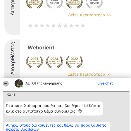
Δείτε περισσότερα >>
Διακριθέντες
Weborient
Δείτε περισσότερα >>
ΑΕΤΟΊ της διαφήμισης
Live chat
8.5
02:48
Γεια σας. Χαίρομαι που θα σας βοηθήσω! 🙂 Κάντε
Διοργανωτής της
Κατάταξη
Επικοινωνία
κατάταξης
Διακριθέντες
Επικοινωνία
κλικ στο αντίστοιχο θέμα συνομιλίας! 🙂
BEAUTIFUL COMPANY
Λίστα όλων
Μονοπρόσωπη ΙΚΕ
των
ΤΗΛ. ΕΠΙΚΟΙΝΩΝΙΑΣ:
διακριθέντων
Ανήκω στους διακριθέντες και θέλω να παραλάβω το
2104128019
Μεθοδολογία
πακέτο βραβείων