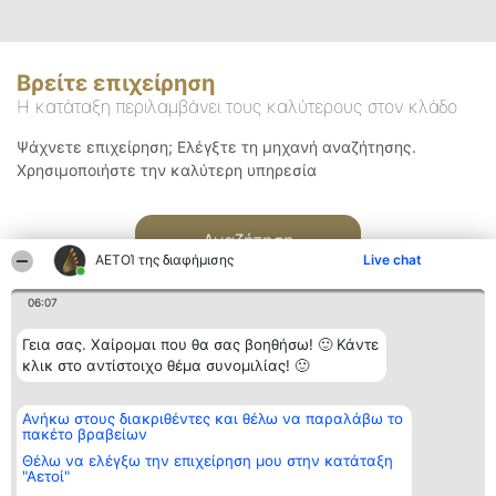
Βρείτε επιχείρηση
Η κατάταξη περιλαμβάνει τους καλύτερους στον κλάδο
Ψάχνετε επιχείρηση; Ελέγξτε τη μηχανή αναζήτησης.
Χρησιμοποιήστε την καλύτερη υπηρεσία
Αναζήτηση
ΑΕΤΟΊ της διαφήμισης
Live chat
06:07
Γεια σας. Χαίρομαι που θα σας βοηθήσω! 🙂 Κάντε
κλικ στο αντίστοιχο θέμα συνομιλίας! 🙂
Διοργανωτής της
Κατάταξη
Επικοινωνία
Ανήκω στους διακριθέντες και θέλω να παραλάβω το
κατάταξης
Διακριθέντες
Επικοινωνία
πακέτο βραβείων
BEAUTIFUL COMPANY
Λίστα όλων
Μονοπρόσωπη ΙΚΕ
των
Θέλω να ελέγξω την επιχείρηση μου στην κατάταξη
ΤΗΛ. ΕΠΙΚΟΙΝΩΝΙΑΣ:
διακριθέντων
"Αετοί"
2104128019
Μεθοδολογία