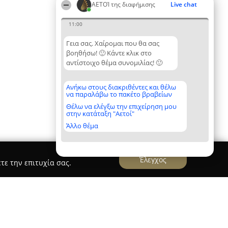
ΑΕΤΟΊ της διαφήμισης
Live chat
11:00
Γεια σας. Χαίρομαι που θα σας
βοηθήσω! 🙂 Κάντε κλικ στο
αντίστοιχο θέμα συνομιλίας! 🙂
Ανήκω στους διακριθέντες και θέλω
να παραλάβω το πακέτο βραβείων
Θέλω να ελέγξω την επιχείρηση μου
στην κατάταξη "Αετοί"
Άλλο θέμα
Έλεγχος
τε την επιτυχία σας.
s Consulting