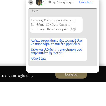
ΑΕΤΟΊ της διαφήμισης
Live chat
19:29
Γεια σας. Χαίρομαι που θα σας
βοηθήσω! 🙂 Κάντε κλικ στο
αντίστοιχο θέμα συνομιλίας! 🙂
Ανήκω στους διακριθέντες και θέλω
να παραλάβω το πακέτο βραβείων
Θέλω να ελέγξω την επιχείρηση μου
στην κατάταξη "Αετοί"
Άλλο θέμα
Έλεγχος
τε την επιτυχία σας.
rketing