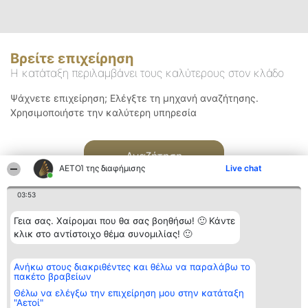
Βρείτε επιχείρηση
Η κατάταξη περιλαμβάνει τους καλύτερους στον κλάδο
Ψάχνετε επιχείρηση; Ελέγξτε τη μηχανή αναζήτησης.
Χρησιμοποιήστε την καλύτερη υπηρεσία
Αναζήτηση
ΑΕΤΟΊ της διαφήμισης
Live chat
03:53
Γεια σας. Χαίρομαι που θα σας βοηθήσω! 🙂 Κάντε
κλικ στο αντίστοιχο θέμα συνομιλίας! 🙂
Διοργανωτής της
Κατάταξη
Επικοινωνία
Ανήκω στους διακριθέντες και θέλω να παραλάβω το
κατάταξης
Διακριθέντες
Επικοινωνία
πακέτο βραβείων
BEAUTIFUL COMPANY
Λίστα όλων
Μονοπρόσωπη ΙΚΕ
των
Θέλω να ελέγξω την επιχείρηση μου στην κατάταξη
ΤΗΛ. ΕΠΙΚΟΙΝΩΝΙΑΣ:
διακριθέντων
"Αετοί"
2104128019