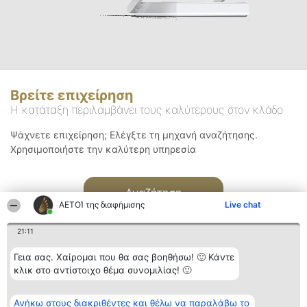
Βρείτε επιχείρηση
Η κατάταξη περιλαμβάνει τους καλύτερους στον κλάδο
Ψάχνετε επιχείρηση; Ελέγξτε τη μηχανή αναζήτησης.
Χρησιμοποιήστε την καλύτερη υπηρεσία
Αναζήτηση
ΑΕΤΟΊ της διαφήμισης
Live chat
21:11
Γεια σας. Χαίρομαι που θα σας βοηθήσω! 🙂 Κάντε
κλικ στο αντίστοιχο θέμα συνομιλίας! 🙂
Διοργανωτής της
Κατάταξη
Επικοινωνία
Ανήκω στους διακριθέντες και θέλω να παραλάβω το
κατάταξης
Διακριθέντες
Επικοινωνία