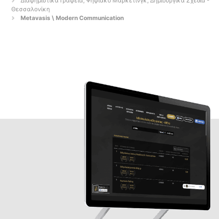
Διαφημιστικά Γραφεία, Ψηφιακό Μάρκετινγκ, Δημιουργικά Σχέδια -
Θεσσαλονίκη
Metavasis \ Modern Communication