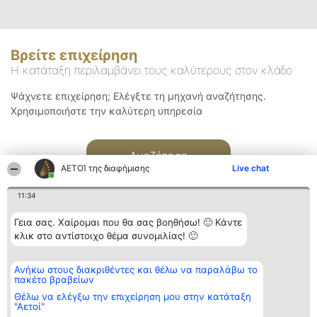
Βρείτε επιχείρηση
Η κατάταξη περιλαμβάνει τους καλύτερους στον κλάδο
Ψάχνετε επιχείρηση; Ελέγξτε τη μηχανή αναζήτησης.
Χρησιμοποιήστε την καλύτερη υπηρεσία
Αναζήτηση
ΑΕΤΟΊ της διαφήμισης
Live chat
11:34
Γεια σας. Χαίρομαι που θα σας βοηθήσω! 🙂 Κάντε
κλικ στο αντίστοιχο θέμα συνομιλίας! 🙂
Διοργανωτής της
Κατάταξη
Επικοινωνία
Ανήκω στους διακριθέντες και θέλω να παραλάβω το
κατάταξης
Διακριθέντες
Επικοινωνία
πακέτο βραβείων
BEAUTIFUL COMPANY
Λίστα όλων
Μονοπρόσωπη ΙΚΕ
των
Θέλω να ελέγξω την επιχείρηση μου στην κατάταξη
ΤΗΛ. ΕΠΙΚΟΙΝΩΝΙΑΣ:
διακριθέντων
"Αετοί"
2104128019
Μεθοδολογία