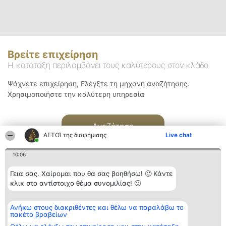
Βρείτε επιχείρηση
Η κατάταξη περιλαμβάνει τους καλύτερους στον κλάδο
Ψάχνετε επιχείρηση; Ελέγξτε τη μηχανή αναζήτησης.
Χρησιμοποιήστε την καλύτερη υπηρεσία
Αναζήτηση
ΑΕΤΟΊ της διαφήμισης
Live chat
10:06
Γεια σας. Χαίρομαι που θα σας βοηθήσω! 🙂 Κάντε
κλικ στο αντίστοιχο θέμα συνομιλίας! 🙂
Διοργανωτής της
Κατάταξη
Επικοινωνία
Ανήκω στους διακριθέντες και θέλω να παραλάβω το
κατάταξης
Διακριθέντες
Επικοινωνία
πακέτο βραβείων
BEAUTIFUL COMPANY
Λίστα όλων
Μονοπρόσωπη ΙΚΕ
των