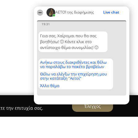
ΑΕΤΟΊ της διαφήμισης
Live chat
19:31
Γεια σας. Χαίρομαι που θα σας
βοηθήσω! 🙂 Κάντε κλικ στο
αντίστοιχο θέμα συνομιλίας! 🙂
Ανήκω στους διακριθέντες και θέλω
να παραλάβω το πακέτο βραβείων
Θέλω να ελέγξω την επιχείρηση μου
στην κατάταξη "Αετοί"
Άλλο θέμα
Έλεγχος
τε την επιτυχία σας.
e Creative