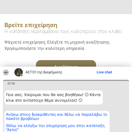
Βρείτε επιχείρηση
Η κατάταξη περιλαμβάνει τους καλύτερους στον κλάδο
Ψάχνετε επιχείρηση; Ελέγξτε τη μηχανή αναζήτησης.
Χρησιμοποιήστε την καλύτερη υπηρεσία
Αναζήτηση
ΑΕΤΟΊ της διαφήμισης
Live chat
21:10
Γεια σας. Χαίρομαι που θα σας βοηθήσω! 🙂 Κάντε
κλικ στο αντίστοιχο θέμα συνομιλίας! 🙂
Διοργανωτής της
Κατάταξη
Επικοινωνία
Ανήκω στους διακριθέντες και θέλω να παραλάβω το
κατάταξης
Διακριθέντες
Επικοινωνία
πακέτο βραβείων
BEAUTIFUL COMPANY
Λίστα όλων
Μονοπρόσωπη ΙΚΕ
των
Θέλω να ελέγξω την επιχείρηση μου στην κατάταξη
ΤΗΛ. ΕΠΙΚΟΙΝΩΝΙΑΣ:
διακριθέντων
"Αετοί"
2104128019