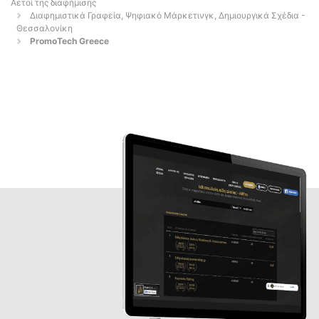
Αετοί της διαφήμισης
Διαφημιστικά Γραφεία, Ψηφιακό Μάρκετινγκ, Δημιουργικά Σχέδια -
Θεσσαλονίκη
PromoTech Greece