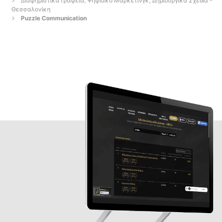
Διαφημιστικά Γραφεία, Ψηφιακό Μάρκετινγκ, Δημιουργικά Σχέδια -
Θεσσαλονίκη
Puzzle Communication