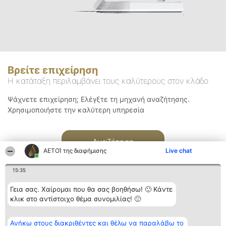
Βρείτε επιχείρηση
Η κατάταξη περιλαμβάνει τους καλύτερους στον κλάδο
Ψάχνετε επιχείρηση; Ελέγξτε τη μηχανή αναζήτησης.
Χρησιμοποιήστε την καλύτερη υπηρεσία
Αναζήτηση
ΑΕΤΟΊ της διαφήμισης
Live chat
15:35
Γεια σας. Χαίρομαι που θα σας βοηθήσω! 🙂 Κάντε
κλικ στο αντίστοιχο θέμα συνομιλίας! 🙂
Διοργανωτής της
Κατάταξη
Επικοινωνία
Ανήκω στους διακριθέντες και θέλω να παραλάβω το
κατάταξης
Διακριθέντες
Επικοινωνία