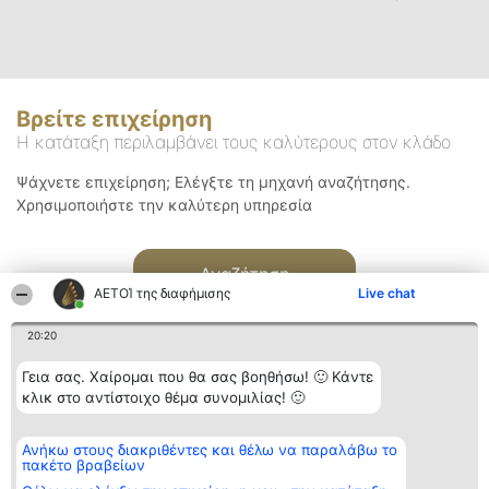
Βρείτε επιχείρηση
Η κατάταξη περιλαμβάνει τους καλύτερους στον κλάδο
Ψάχνετε επιχείρηση; Ελέγξτε τη μηχανή αναζήτησης.
Χρησιμοποιήστε την καλύτερη υπηρεσία
Αναζήτηση
ΑΕΤΟΊ της διαφήμισης
Live chat
20:20
Γεια σας. Χαίρομαι που θα σας βοηθήσω! 🙂 Κάντε
κλικ στο αντίστοιχο θέμα συνομιλίας! 🙂
Διοργανωτής της
Κατάταξη
Επικοινωνία
Ανήκω στους διακριθέντες και θέλω να παραλάβω το
κατάταξης
Διακριθέντες
Επικοινωνία
πακέτο βραβείων
BEAUTIFUL COMPANY
Λίστα όλων
Μονοπρόσωπη ΙΚΕ
των