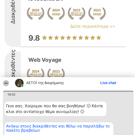
Διακριθέντες
Δείτε περισσότερα >>
9.8
Διακριθέντες
Web Voyage
ΑΕΤΟΊ της διαφήμισης
Live chat
8.5
16:02
Γεια σας. Χαίρομαι που θα σας βοηθήσω! 🙂 Κάντε
Διοργανωτής της
Κατάταξη
Επικοινωνία
κλικ στο αντίστοιχο θέμα συνομιλίας! 🙂
κατάταξης
Διακριθέντες
Επικοινωνία
BEAUTIFUL COMPANY
Λίστα όλων
Μονοπρόσωπη ΙΚΕ
των
Ανήκω στους διακριθέντες και θέλω να παραλάβω το
ΤΗΛ. ΕΠΙΚΟΙΝΩΝΙΑΣ:
διακριθέντων
πακέτο βραβείων
2104128019
Μεθοδολογία