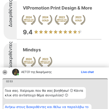
Διακριθέντες
VIPromotion Print Design & More
9.4
Διακριθέντες
Mindsys
ΑΕΤΟΊ της διαφήμισης
Live chat
8.3
02:53
Γεια σας. Χαίρομαι που θα σας βοηθήσω! 🙂 Κάντε
Διοργανωτής της
Κατάταξη
Επικοινωνία
κατάταξης
Διακριθέντες
Επικοινωνία
κλικ στο αντίστοιχο θέμα συνομιλίας! 🙂
BEAUTIFUL COMPANY
Λίστα όλων
Μονοπρόσωπη ΙΚΕ
των
ΤΗΛ. ΕΠΙΚΟΙΝΩΝΙΑΣ:
διακριθέντων
Ανήκω στους διακριθέντες και θέλω να παραλάβω το
2104128019