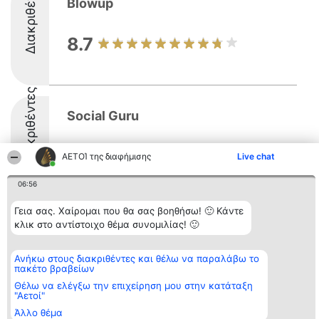
Διακριθέντες
Blowup
8.7
Διακριθέντες
Social Guru
8.9
ΑΕΤΟΊ της διαφήμισης
Live chat
06:56
Γεια σας. Χαίρομαι που θα σας βοηθήσω! 🙂 Κάντε
κλικ στο αντίστοιχο θέμα συνομιλίας! 🙂
Διοργανωτής της
Κατάταξη
Επικοινωνία
κατάταξης
Διακριθέντες
Επικοινωνία
BEAUTIFUL COMPANY
Λίστα όλων
Μονοπρόσωπη ΙΚΕ
Ανήκω στους διακριθέντες και θέλω να παραλάβω το
των
πακέτο βραβείων
ΤΗΛ. ΕΠΙΚΟΙΝΩΝΙΑΣ:
διακριθέντων
2104128019
Μεθοδολογία
Θέλω να ελέγξω την επιχείρηση μου στην κατάταξη
email:
Όροι &
"Αετοί"
aetoi@beautifulcompany.co
προϋποθέσεις
Άλλο θέμα
ΠΟΛΙΤΙΚΗ