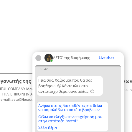
ΑΕΤΟΊ της διαφήμισης
Live chat
05:42
Γεια σας. Χαίρομαι που θα σας
ργανωτής της κατάταξης
Κατάταξη
Επικοινων
βοηθήσω! 🙂 Κάντε κλικ στο
IFUL COMPANY Μονοπρόσωπη ΙΚΕ
Διακριθέντες
Επικοινωνία
αντίστοιχο θέμα συνομιλίας! 🙂
ΤΗΛ. ΕΠΙΚΟΙΝΩΝΙΑΣ: 2104128019
Λίστα
email: aetoi@beautifulcompany.co
όλων των
διακριθέντων
Ανήκω στους διακριθέντες και θέλω
να παραλάβω το πακέτο βραβείων
Μεθοδολογία
Όροι &
Θέλω να ελέγξω την επιχείρηση μου
στην κατάταξη "Αετοί"
προϋποθέσεις
ΠΟΛΙΤΙΚΗ
Άλλο θέμα
ΑΠΟΡΡΗΤΟΥ