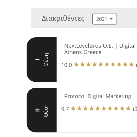
Διακριθέντες
2021
NextLevelBros O.E. | Digita
Athens Greece
Θέση
I
10.0
Protocol Digital Marketing
Θέση
9.7
(
II