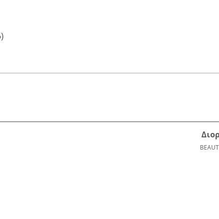
)
Διο
BEAUT