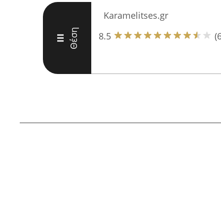
Karamelitses.gr
Θέση
8.5
(6
III