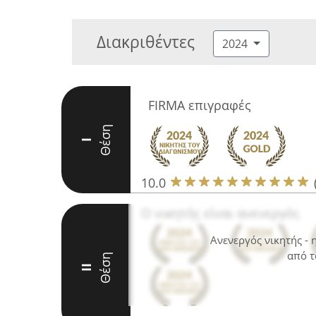
Διακριθέντες
2024
FIRMA επιγραφές
Θέση
I
10.0
Ο νικητής είναι ανενεργός
Ανενεργός νικητής -
από τ
Θέση
II