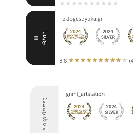
eklogesdytika.gr
Θέση
III
8.8
(
giant_artstation
Διακριθέντες