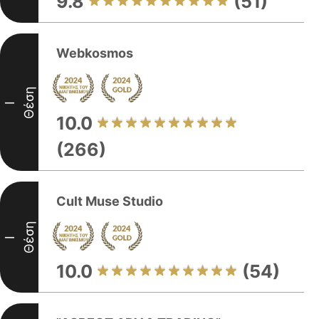
9.8
(51)
Webkosmos
Θέση
I
10.0
(266)
Cult Muse Studio
Θέση
I
10.0
(54)